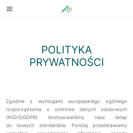
Powrót
Powrót
POLITYKA
LIZACJE
KTRONIKA MODELARSKA
PRYWATNOŚCI
TEM CNC
IMETR BMP
KTRONIKA MODELARSKA
ROWNIK RAKIET S7
Zgodnie z wymogami europejskiego ogólnego
rozporządzenia o ochronie danych osobowych
(RODO/GDPR) dostosowaliśmy nasz sklep
do nowych standardów. Poniżej przedstawiamy