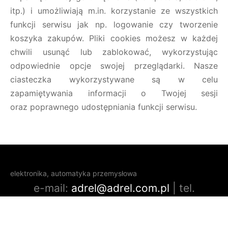
itp.) i umożliwiają m.in. korzystanie ze wszystkich
funkcji serwisu jak np. logowanie czy tworzenie
koszyka zakupów. Pliki cookies możesz w każdej
chwili usunąć lub zablokować, wykorzystując
odpowiednie opcje swojej przeglądarki. Nasze
ciasteczka wykorzystywane są w celu
zapamiętywania informacji o Twojej sesji
oraz poprawnego udostępniania funkcji serwisu.
elektronika, automatyka przemysłowa
e-mail:
adrel@adrel.com.pl
| tel.
+48501607607
| Kraków, ul. Zabłocie 39
STEROWNIKI DLA PRZEMYSŁU: projektowanie, wdrażanie,