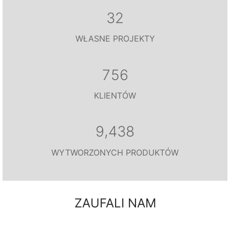
3
2
WŁASNE PROJEKTY
7
5
6
KLIENTÓW
,
9
4
3
8
WYTWORZONYCH PRODUKTÓW
ZAUFALI NAM