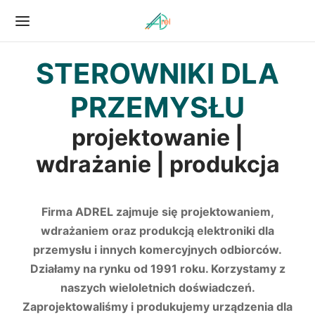
STEROWNIKI DLA
Powrót
Powrót
PRZEMYSŁU
LIZACJE
KTRONIKA MODELARSKA
projektowanie |
wdrażanie | produkcja
TEM CNC
IMETR BMP
KTRONIKA MODELARSKA
ROWNIK RAKIET S7
Firma ADREL zajmuje się projektowaniem,
wdrażaniem oraz produkcją elektroniki dla
przemysłu i innych komercyjnych odbiorców.
Działamy na rynku od 1991 roku. Korzystamy z
naszych wieloletnich doświadczeń.
Zaprojektowaliśmy i produkujemy urządzenia dla