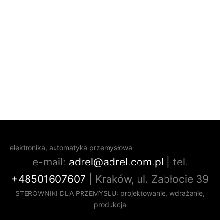
elektronika, automatyka przemysłowa
e-mail:
adrel@adrel.com.pl
| tel.
+48501607607
| Kraków, ul. Zabłocie 39
STEROWNIKI DLA PRZEMYSŁU: projektowanie, wdrażanie,
produkcja